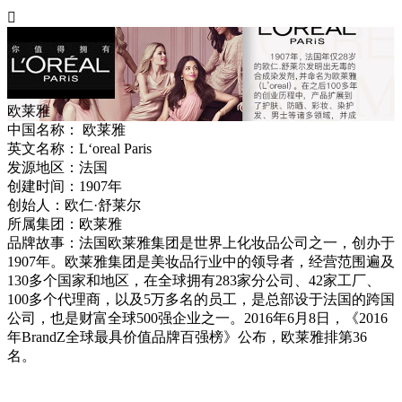

欧莱雅
中国名称：
欧莱雅
英文名称：
L‘oreal Paris
发源地区：
法国
创建时间：
1907年
创始人：
欧仁·舒莱尔
所属集团：
欧莱雅
品牌故事：
法国欧莱雅集团是世界上化妆品公司之一，创办于
1907年。欧莱雅集团是美妆品行业中的领导者，经营范围遍及
130多个国家和地区，在全球拥有283家分公司、42家工厂、
100多个代理商，以及5万多名的员工，是总部设于法国的跨国
公司，也是财富全球500强企业之一。2016年6月8日，《2016
年BrandZ全球最具价值品牌百强榜》公布，欧莱雅排第36
名。