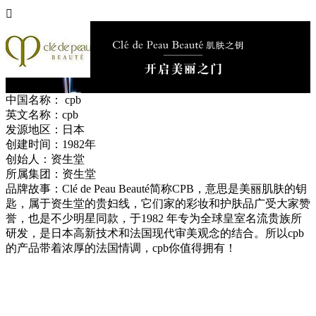

cpb
中国名称：
cpb
英文名称：
cpb
发源地区：
日本
创建时间：
1982年
创始人：
资生堂
所属集团：
资生堂
品牌故事：
Clé de Peau Beauté简称CPB，意思是美丽肌肤的钥
匙，属于资生堂的贵妇线，它们家的彩妆和护肤品广受大家赞
誉，也是不少明星同款，于1982 年专为全球皇室名流贵族所
研发，是日本高新技术和法国现代审美观念的结合。所以cpb
的产品带着浓厚的法国情调，cpb你值得拥有！