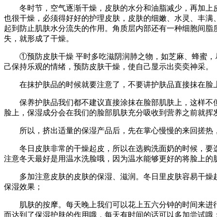
冬时节，空气逐渐干燥，皮肤的水分和油脂减少，再加上皮肤
也很干燥，必须得好好的护理皮肤，皮肤的细嫩、水灵、丰满
起到防止肌肤水分流失的作用。角质层内部还有一种细胞间脂
失，就形成了干燥。
①预防皮肤干燥 平时多吃滋阴润肺之物，如芝麻、蜂蜜，尽
己保持乐观的情绪，预防皮肤干燥，使自己显示出奕奕神采。
在抹护肤品的时候就要注意了，不要讲护肤品直接抹在脸
保养护肤品我们都不建议直接涂抹在脸部肌肤上，这样不但
脸上，保湿成分会在我们的脸部肌肤充分吸收到营养之前就挥
所以，挤出适量的保湿产品后，先在掌心慢慢的来回搓热，大
冬日皮肤非常的干燥起皮，所以在选购洗面奶的时候，要选
注意冬天最好是用温水洗脸哦，因为温水能够更好的将脸上的
多加注意皮肤的皮肤的保湿、滋润。冬日里皮肤容易干燥起
保湿效果；
肌肤的按摩。每天晚上我们可以花上五六分钟的时间来进行
而达到了保湿护肤的作用哦，每天有时间的话可以多加尝试哦