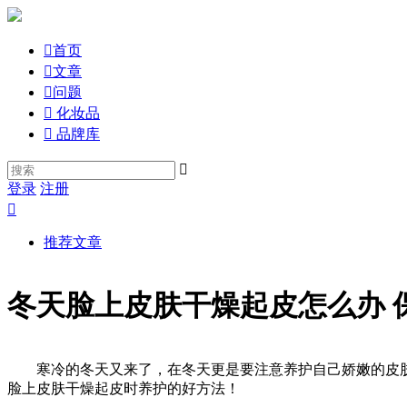

首页

文章

问题

化妆品

品牌库

登录
注册

推荐文章
冬天脸上皮肤干燥起皮怎么办 
寒冷的冬天又来了，在冬天更是要注意养护自己娇嫩的皮肤
脸上皮肤干燥起皮时养护的好方法！