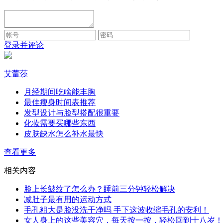
登录并评论
艾蕾莎
月经期间吃啥能丰胸
最佳瘦身时间表推荐
发型设计与脸型搭配很重要
化妆需要买哪些东西
皮肤缺水怎么补水最快
查看更多
相关内容
脸上长皱纹了怎么办？睡前三分钟轻松解决
减肚子最有用的运动方式
毛孔粗大是脸没洗干净吗 手下这波收缩毛孔的安利！
女人身上的这些美容穴，每天按一按，轻松回到十八岁！