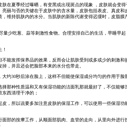
在夏季经过曝晒，有变黑或出现斑点的现象 ，皮肤就会变得
、亮丽与否的关键在于皮肤中的含水量，皮肤包括表皮、真皮和
质，维持肌肤内的水分。当肌肤的新陈代谢变得迟缓时，皮脂膜
量少吃葱、蒜等刺激性食物。合理安排自己的生活，早睡早起
上！
不能发挥保养品的效果，反而会让肌肤受到或多或少的刺激和损
发掉，并且还会把脸部本来的水分也带走。
约30秒后涂在脸上，这样不但能使保湿成分均匀的作用于脸
择那种性质温和又有保湿功能的洁面乳那就最好了，不仅能够深
脏东西清理干净的；
皮，所以说要多加注意皮肤的保湿工作，可以使用一些保湿功能
面部的按摩工作，从顺面部肌肉、血管的走向，从里向外进行按
；