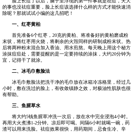
脸上长痘了以后，脑子里浮现的第一件事就是祛痘，天大
的事也没祛痘重要，脸上长痘该选择什么样的方式才能快速消
除呢？那就试试小编的这几招吧！
一、红枣黄柏
首先准备6个红枣，20克的黄柏、将准备好的黄柏磨成粉
末状，将红枣用火烧，将剩余的火毁同样的研制成粉末状。热
后将两种粉末混合加入香油、用水煎熬。每天晚上用这个秘方
涂抹痘痘处，需要提醒的是一定要持续的涂抹，大约20分钟为
宜，记得干了就涂。
二、冰毛巾敷脸法
冰毛巾敷脸法把洗干净的毛巾放在冰箱冷冻格里，经过几
小时，敷在洗过的脸上，有收敛镇静之效，对极油性肌肤也很
有帮助。
三、鱼腥草水
将大约5钱鱼腥草冲洗一次后，放在水中完全浸泡4小时。
再用大火煮沸1-2分钟。凉后即可喝。间隔6小时就喝一碗，药
渣可以用来洗脸。祛痘效果很快，用药期间，忌食生冷、辛