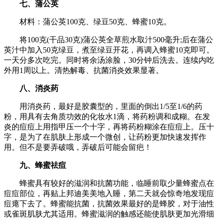
七、蒲公英
材料：蒲公英100克、绿豆50克、蜂蜜10克。
将100克(干品30克)蒲公英全草煎水取汁500毫升;后在蒲公
英汁中加入50克绿豆，煮至绿豆开花，再调入蜂蜜10克即可。
一天分多次吃完。同时将余汤涂脸，30分钟后洗去。连续内吃
外用1周以上。清热解毒、抗菌消炎效果显著。
八、消炎药
用消炎药，最好是胶囊型的，里面的倒出1/5至1/6的药
粉，用具有去角质功效的化妆水1滴，将药粉调和成糊。在发
炎的痘痘上用指甲压一个十字，再将药粉糊涂在痘痘上。压十
字，是为了在肌肤上形成一个微创，让药粉更加快速发挥作
用。但不是要弄破哦，弄破后可能会留疤！
九、蜂蜜祛痘
蜂蜜具有较好的滋润和抗菌功能，临睡前取少量蜂蜜点在
痘痘部位，再贴上邦迪美美地入睡，第二天就会惊奇地发现痘
痘瘪下去了。蜂蜜能抗菌，抗菌效果最好的是蜂胶，对于油性
或雀斑肌肤尤其适用。蜂蜜滋润的触感还能使肌肤更加光滑细