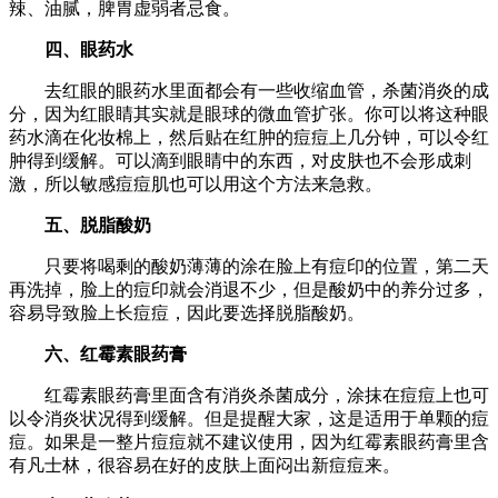
辣、油腻，脾胃虚弱者忌食。
四、眼药水
去红眼的眼药水里面都会有一些收缩血管，杀菌消炎的成
分，因为红眼睛其实就是眼球的微血管扩张。你可以将这种眼
药水滴在化妆棉上，然后贴在红肿的痘痘上几分钟，可以令红
肿得到缓解。可以滴到眼睛中的东西，对皮肤也不会形成刺
激，所以敏感痘痘肌也可以用这个方法来急救。
五、脱脂酸奶
只要将喝剩的酸奶薄薄的涂在脸上有痘印的位置，第二天
再洗掉，脸上的痘印就会消退不少，但是酸奶中的养分过多，
容易导致脸上长痘痘，因此要选择脱脂酸奶。
六、红霉素眼药膏
红霉素眼药膏里面含有消炎杀菌成分，涂抹在痘痘上也可
以令消炎状况得到缓解。但是提醒大家，这是适用于单颗的痘
痘。如果是一整片痘痘就不建议使用，因为红霉素眼药膏里含
有凡士林，很容易在好的皮肤上面闷出新痘痘来。