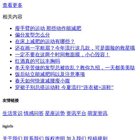
查看更多
相关内容
瘦手臂的运动 那些动作能减肥
偏分发型怎么分
在床上减肥的运动有哪些？
还在画一字粗眉？今年流行这几款，可是圆脸的救星哦
一定不要在这两个时间敷面膜，小心毁容！
红酒真的可以丰胸吗
冬天辛苦做的发型总被吹乱？教你九招，一天都美美哒
饭后站立能减肥吗以及注意事项
春天如何快速减腰瘦小腹
穿裙子别总搭运动鞋 今夏流行“连衣裙+凉鞋”
友情链接
生活常识
情感问答
星座运势
资讯平台
萌宠资讯
itgirls
关于我们
联系我们
版权声明
加入我们
投稿规则