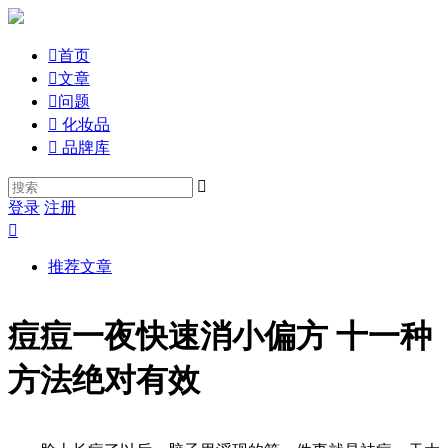

首页

文章

问题

化妆品

品牌库

登录
注册

推荐文章
痘痘一夜快速消小偏方 十一种
方法绝对有效