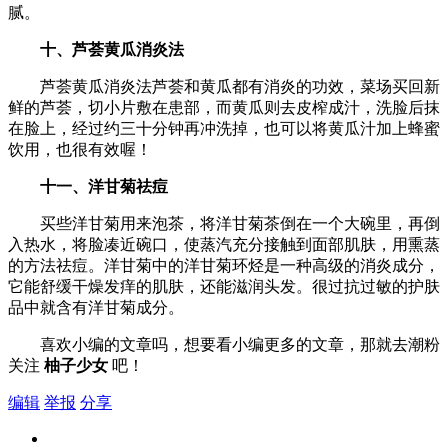
腻。
十、芦荟黄瓜消炎法
芦荟黄瓜消炎法芦荟和黄瓜都有消炎的功效，菜场买回新
鲜的芦荟，切小片敷在患部，而黄瓜则去皮榨成汁，洗脸后抹
在脸上，经过约三十分钟再冲洗掉，也可以将黄瓜汁加上蜂蜜
饮用，也很有效喔！
十一、洋甘菊祛痘
买些洋甘菊用来泡茶，将洋甘菊茶倒在一个大碗里，再倒
入热水，将脸凑近碗口，使蒸汽充分接触到面部肌肤，用熏蒸
的方法祛痘。洋甘菊中的洋甘菊环烃是一种高级的消炎成分，
它能舒缓干燥发痒的肌肤，还能滋润头发。很过抗过敏的护肤
品中就含有洋甘菊成分。
喜欢小编的文章吗，想要看小编更多的文章，那就去潮粉
关注
柚子少女
吧！
编辑
举报
分享