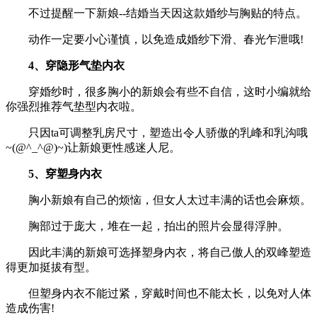
不过提醒一下新娘--结婚当天因这款婚纱与胸贴的特点。
动作一定要小心谨慎，以免造成婚纱下滑、春光乍泄哦!
4、穿隐形气垫内衣
穿婚纱时，很多胸小的新娘会有些不自信，这时小编就给
你强烈推荐气垫型内衣啦。
只因ta可调整乳房尺寸，塑造出令人骄傲的乳峰和乳沟哦
~(@^_^@)~)让新娘更性感迷人尼。
5、穿塑身内衣
胸小新娘有自己的烦恼，但女人太过丰满的话也会麻烦。
胸部过于庞大，堆在一起，拍出的照片会显得浮肿。
因此丰满的新娘可选择塑身内衣，将自己傲人的双峰塑造
得更加挺拔有型。
但塑身内衣不能过紧，穿戴时间也不能太长，以免对人体
造成伤害!