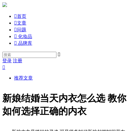

首页

文章

问题

化妆品

品牌库

登录
注册

推荐文章
新娘结婚当天内衣怎么选 教你
如何选择正确的内衣