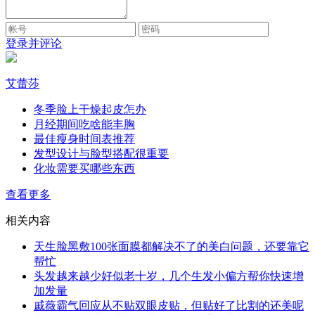
登录并评论
艾蕾莎
冬季脸上干燥起皮怎办
月经期间吃啥能丰胸
最佳瘦身时间表推荐
发型设计与脸型搭配很重要
化妆需要买哪些东西
查看更多
相关内容
天生脸黑敷100张面膜都解决不了的美白问题，还要靠它
帮忙
头发越来越少好似老十岁，几个生发小偏方帮你快速增
加发量
戚薇霸气回应从不贴双眼皮贴，但贴好了比割的还美呢