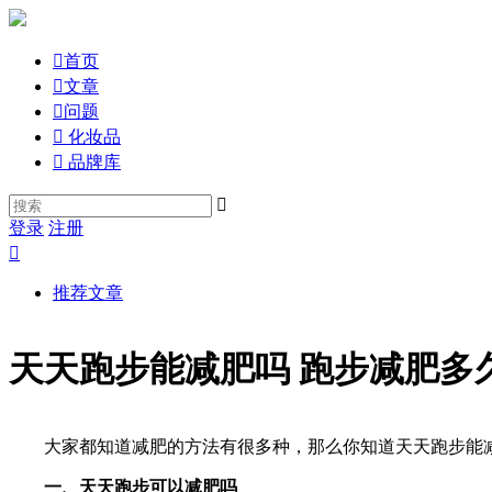

首页

文章

问题

化妆品

品牌库

登录
注册

推荐文章
天天跑步能减肥吗 跑步减肥多
大家都知道减肥的方法有很多种，那么你知道天天跑步能减
一、天天跑步可以减肥吗