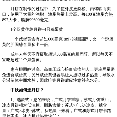
月饼在制作的过程中，为了使外皮更酥松、内馅软而爽
口，使用了大量的油脂，油脂热量非常高。每100克油脂含热
897大卡，脂肪99600毫克。
1个双黄莲蓉月饼=4只鸡蛋黄
一个咸蛋黄含有超过600毫克 (ml) 的胆固醇，比一个鸡蛋
黄的胆固醇含量多出一倍。
成年人每天不宜摄取超过300毫克的胆固醇。所以每天不
宜吃超过半个咸蛋黄。
患有胆固醇过高、高血压或心脏血管病的人士更应尽量避
免进食咸蛋黄，另外咸蛋黄也容易让人摄取过多热量，导致水
分滞留体中而水肿，因此吃完月饼后应注意补充水分。
中秋如何选月饼？
1、选款式：总的来说，广式月饼重糖，苏式月饼重油，
冰皮月饼相对低油糖。脂肪含量：苏式>广式>冰皮。糖含
量：广式>冰皮>苏式。从热量上来看，广式和苏式月饼卡路
里差不多，冰皮相对热量较低；