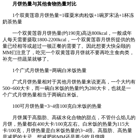
月饼热量与其他食物热量对比
1个双黄莲蓉月饼热量=1碟粟米肉粒饭+1碗罗宋汤+1杯冻
奶茶热量
一个双黄莲蓉月饼热量(约190克)高达800kcal，一般成年
人每天需要摄取1800-2200kcal，一个双黄莲蓉月饼所提供的热
量已经相等或超过一顿正餐的需要了。因此想要大快朵颐的
MM们注意了，吃完一个双黄莲蓉月饼就不要再吃主食肉类，
补充一些蔬菜就够了。
1个广式月饼热量=两碗白米饭热量
广式月饼热量相对于其他月饼热量来说更高，一个大约有
500~600大卡，而一碗白米饭的热量约为280大卡，也就是一
个广式月饼热量相当于两碗白米饭。
100可月饼热量=3~4倍100克白米饭的热量
月饼属于高脂肪、高碳水化合物的甜点，不管什么馅儿的
月饼，热量都在400大卡/100克左右。白米饭的热量为115大
卡/100克，月饼热量是白米饭热量的3~4倍。高脂肪、高热量
是减肥的大忌，想减肥的MM还是要少吃月饼哦。