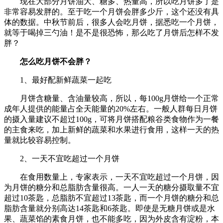
现在大部分月饼油大、糖多、热量高，所以吃月饼多了是
非常容易发胖的。至于吃一个月饼会胖多少斤，这个还没有具
体的数据。中秋节前后，很多人会吃月饼，据悉吃一个月饼，
就等于喝掉三勺油！是不是很恐怖，那么吃了月饼后怎样不发
胖？
怎么吃月饼不会胖？
1、最好配新鲜蔬菜一起吃
月饼含糖量、含油量较高，所以，每100g月饼给一个正常
成年人提供的能量占全天能量的20%左右。一般人群每日月饼
的摄入量建议不超过100g，可将月饼搭配粮谷类食物作为一餐
的主食来吃，加上新鲜的蔬菜和水果进行食用，这样一天的热
量就比较容易控制。
2、一天不宜吃超过一个月饼
在食用数量上，专家表示，一天不宜吃超过一个月饼，因
为月饼的糖分和总脂肪含量很高。一人一天的糖分摄取量不宜
超过10茶匙，总脂肪不宜超过13茶匙，而一个月饼的糖分和总
脂肪含量就分别高达14茶匙和6茶匙。即使是无糖月饼或是水
果、蔬菜馅的素食月饼，也不能多吃，因为外皮含有淀粉，本