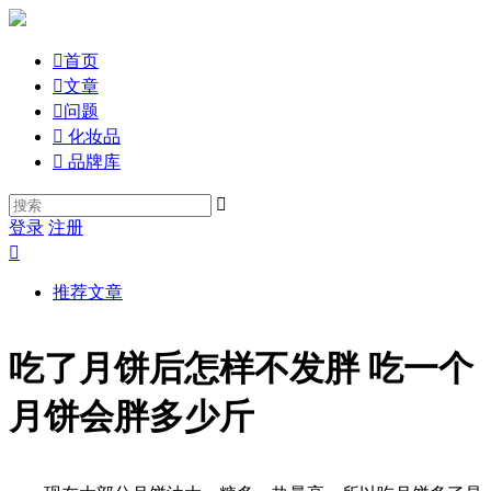

首页

文章

问题

化妆品

品牌库

登录
注册

推荐文章
吃了月饼后怎样不发胖 吃一个
月饼会胖多少斤