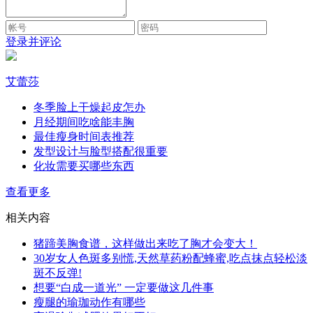
登录并评论
艾蕾莎
冬季脸上干燥起皮怎办
月经期间吃啥能丰胸
最佳瘦身时间表推荐
发型设计与脸型搭配很重要
化妆需要买哪些东西
查看更多
相关内容
猪蹄美胸食谱，这样做出来吃了胸才会变大！
30岁女人色斑多别慌,天然草药粉配蜂蜜,吃点抹点轻松淡
斑不反弹!
想要“白成一道光” 一定要做这几件事
瘦腿的瑜珈动作有哪些