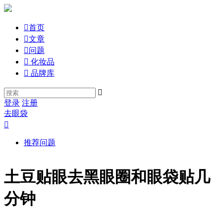

首页

文章

问题

化妆品

品牌库

登录
注册
去眼袋

推荐问题
土豆贴眼去黑眼圈和眼袋贴几
分钟