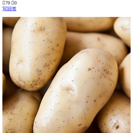

70

0
写回答